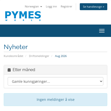
Norwegian
Logg inn
Registrer
Se handlevogn »
Bytt 
Nyheter
Kundeområdet
Driftsmeldinger
Aug 2026
Etter måned
Ingen meldinger å vise